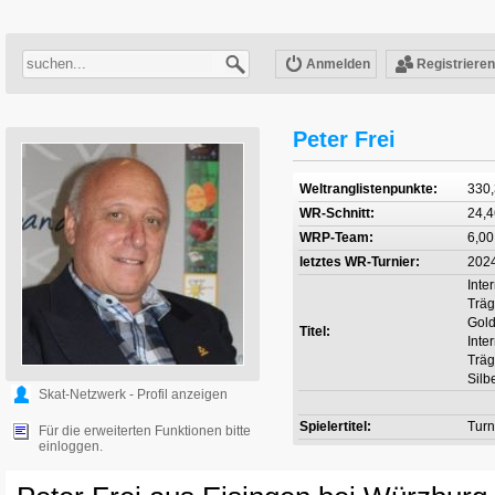
Anmelden
Registrieren
Peter Frei
Weltranglistenpunkte:
330
WR-Schnitt:
24,4
WRP-Team:
6,00
letztes WR-Turnier:
202
Inte
Träg
Gol
Titel:
Inte
Träg
Silb
Skat-Netzwerk - Profil anzeigen
Spielertitel:
Turn
Für die erweiterten Funktionen bitte
einloggen.