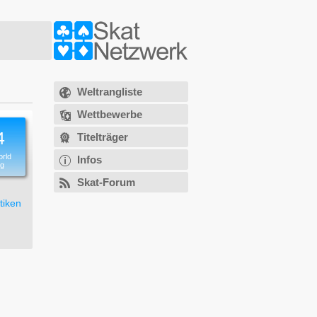
Weltrangliste
Wettbewerbe
4
Titelträger
orld
Infos
ng
Skat-Forum
tiken