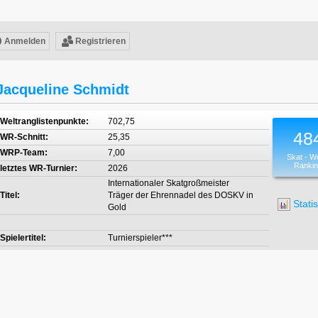
Anmelden
Registrieren
Jacqueline Schmidt
Weltranglistenpunkte:
702,75
48
WR-Schnitt:
25,35
WRP-Team:
7,00
Skat - W
Ranki
letztes WR-Turnier:
2026
Internationaler Skatgroßmeister
Titel:
Träger der Ehrennadel des DOSKV in
Statis
Gold
Spielertitel:
Turnierspieler***